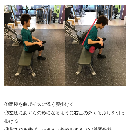
①両膝を曲げイスに浅く腰掛ける
②左膝にあぐらの形になるように右足の外くるぶしを引っ
掛ける
③背スジを伸ばしたままお辞儀をする（20秒間保持）