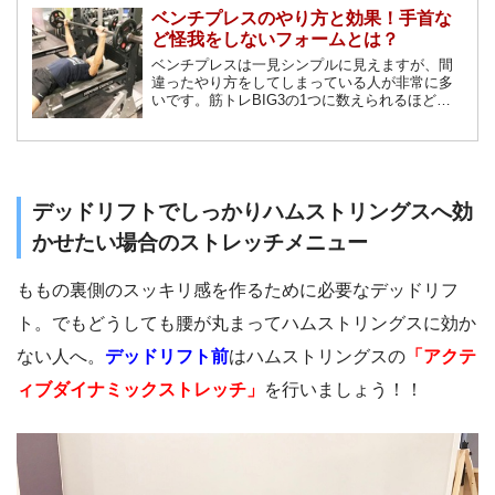
ベンチプレスのやり方と効果！手首な
ど怪我をしないフォームとは？
ベンチプレスは一見シンプルに見えますが、間
違ったやり方をしてしまっている人が非常に多
いです。筋トレBIG3の1つに数えられるほど絶
大な効果を秘めているので、正しいフォームで
行い、その効果を十分に享受しましょう。ベン
チプレスで鍛えられる筋肉部位・やり方・効果
について解説します。
デッドリフトでしっかりハムストリングスへ効
かせたい場合のストレッチメニュー
ももの裏側のスッキリ感を作るために必要なデッドリフ
ト。でもどうしても腰が丸まってハムストリングスに効か
ない人へ。
デッドリフト前
はハムストリングスの
「アクテ
ィブダイナミックストレッチ」
を行いましょう！！