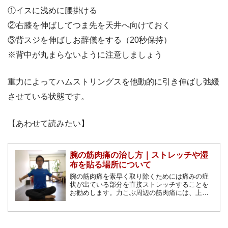
①イスに浅めに腰掛ける
②右膝を伸ばしてつま先を天井へ向けておく
③背スジを伸ばしお辞儀をする（20秒保持）
※背中が丸まらないように注意しましょう
重力によってハムストリングスを他動的に引き伸ばし弛緩
させている状態です。
【あわせて読みたい】
腕の筋肉痛の治し方｜ストレッチや湿
布を貼る場所について
腕の筋肉痛を素早く取り除くためには痛みの症
状が出ている部分を直接ストレッチすることを
お勧めします。力こぶ周辺の筋肉痛には、上腕
二頭筋のストレッチ。二の腕の筋肉痛には、上
腕三頭筋のストレッチを実施してください。