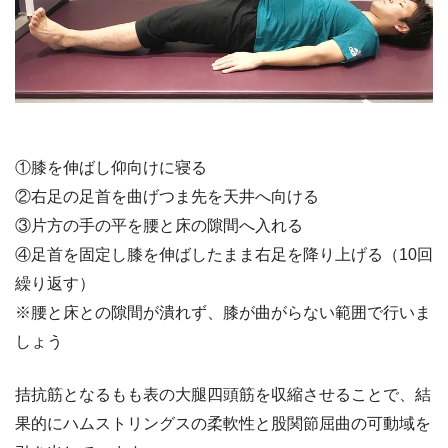
①膝を伸ばし仰向けに寝る
②右足の足首を曲げつま先を天井へ向ける
③片方の手の平を腰と床の隙間へ入れる
④足首を固定し膝を伸ばしたまま右足を降り上げる（10回
繰り返す）
※腰と床との隙間が潰れず、膝が曲がらない範囲で行いま
しょう
拮抗筋となるもも表の大腿四頭筋を収縮させることで、結
果的にハムストリングスの柔軟性と股関節屈曲の可動域を