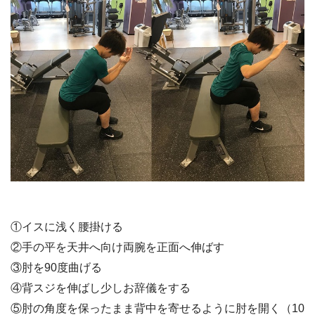
①イスに浅く腰掛ける
②手の平を天井へ向け両腕を正面へ伸ばす
③肘を90度曲げる
④背スジを伸ばし少しお辞儀をする
⑤肘の角度を保ったまま背中を寄せるように肘を開く（10