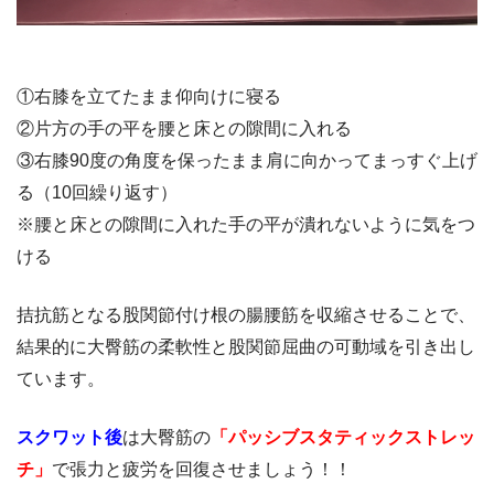
①右膝を立てたまま仰向けに寝る
②片方の手の平を腰と床との隙間に入れる
③右膝90度の角度を保ったまま肩に向かってまっすぐ上げ
る（10回繰り返す）
※腰と床との隙間に入れた手の平が潰れないように気をつ
ける
拮抗筋となる股関節付け根の腸腰筋を収縮させることで、
結果的に大臀筋の柔軟性と股関節屈曲の可動域を引き出し
ています。
スクワット後
は大臀筋の
「パッシブスタティックストレッ
チ」
で張力と疲労を回復させましょう！！