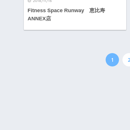
2018/11/16
Fitness Space Runway 恵比寿
ANNEX店
1