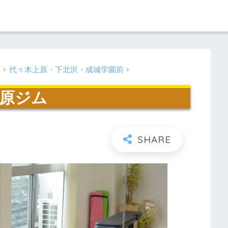
京
代々木上原・下北沢・成城学園前
上原ジム