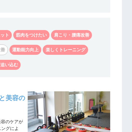
エット
筋肉をつけたい
肩こり・腰痛改善
改善
運動能力向上
楽しくトレーニング
く追い込む
と美容の
と美容のケアが
ニングによ