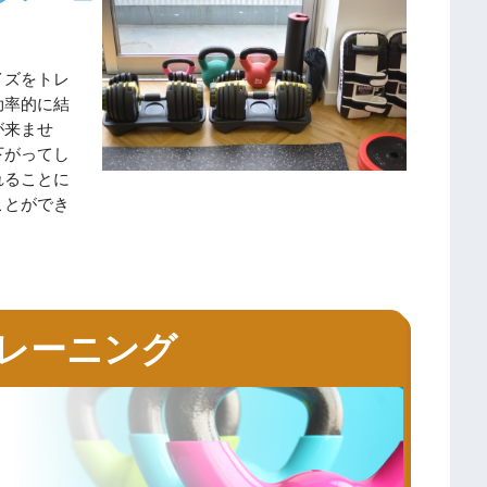
イズをトレ
効率的に結
が来ませ
下がってし
れることに
ことができ
レーニング