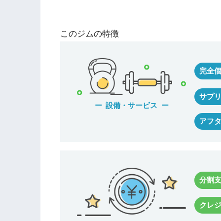
このジムの特徴
完全
サプ
設備・サービス
アフ
分割
クレ