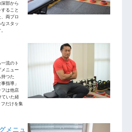
の深部から
をすること
た、両プロ
ルなスタッ
す。
る一流のト
グメニュー
も持つた
食事指導」
ッフは他店
けていた経
タッフだけを集
グメニュ