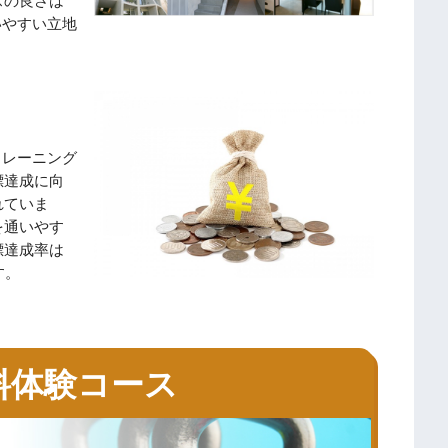
スの良さは
いやすい立地
トレーニング
標達成に向
れていま
を通いやす
標達成率は
す。
料体験コース