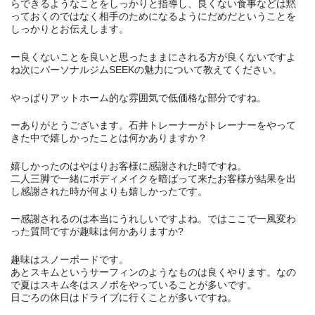
らできるようなことをしっかりと指導し、良くない食事などは黙
っておくのではなく相手のためになるようにだめだということを
しっかりとお伝えします。
ー良くないことを良いと思ったままにされる方が良くないですよ
ね次にパーソナルジムSEEKの魅力について教えてください。
やっぱりアットホーム的な雰囲気で低価格な部分ですね。
ーありがとうございます。石井トレーナーがトレーナーをやって
きた中で嬉しかったことは何かありますか？
嬉しかったのはやはりお客様に感謝された時ですね。
二人三脚で一緒にボディメイクを暗ばって来たお客様が結果を出
し感謝された時が何よりも嬉しかったです。
ー感謝されるのは本当にうれしいですよね。ではここで一風変わ
った質問ですが趣味は何かありますか?
趣味はスノーボードです。
あとスキムというサーフィンのようなものは良くやります。なの
で夏はスキム冬はスノボをやっていることが多いです。
日ごろの休日はドライブに行くことが多いですね。