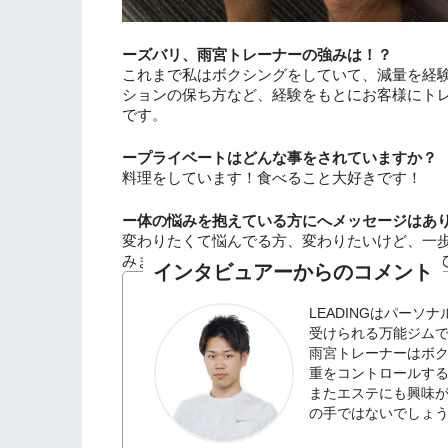
ーズバリ、雨宮トレーナーの強みは！？
これまで私はボクシングをしていて、減量を経
ションの保ち方など、
経験をもとにお客様にト
です。
ープライベートはどんな事をされていますか？
料理をしています！食べること大好きです！
ー体の悩みを抱えている方にへメッセージはあ
変わりたくて悩んでる方、変わりたいけど、一
みましょう！そうすれば、
見える景色も変わっ
インタビュアーからのコメント
LEADINGはパー
受けられる万能ジム
雨宮トレーナーはボ
重をコントロールす
またエステにも興味
の手ではないでしょ