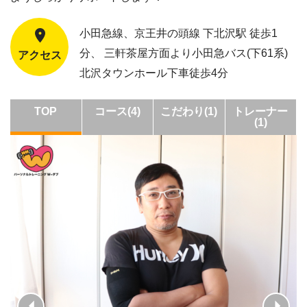
小田急線、京王井の頭線 下北沢駅 徒歩1
分、 三軒茶屋方面より小田急バス(下61系)
アクセス
北沢タウンホール下車徒歩4分
TOP
コース(4)
こだわり(1)
トレーナー
(1)