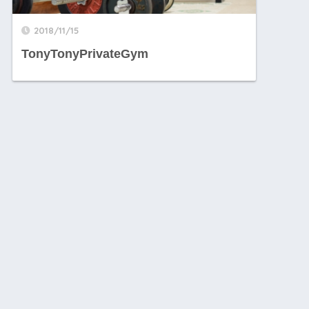
2018/11/15
TonyTonyPrivateGym